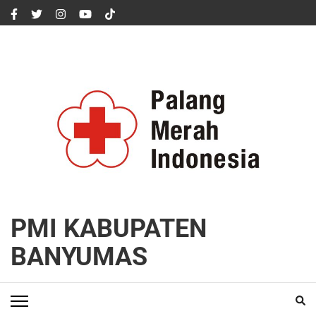
Lompat
ke
konten
(Tekan
Enter)
PMI KABUPATEN
BANYUMAS