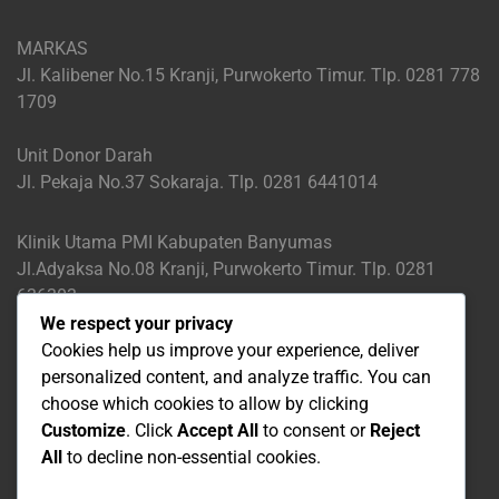
MARKAS
Jl. Kalibener No.15 Kranji, Purwokerto Timur. Tlp. 0281 778
1709
Unit Donor Darah
Jl. Pekaja No.37 Sokaraja. Tlp. 0281 6441014
Klinik Utama PMI Kabupaten Banyumas
Jl.Adyaksa No.08 Kranji, Purwokerto Timur. Tlp. 0281
636303
We respect your privacy
Klinik Pratama Sokaraja
Cookies help us improve your experience, deliver
Jl.Pekaja No.37 Sokaraja. Tlp. 0281 6441000
personalized content, and analyze traffic. You can
choose which cookies to allow by clicking
Klinik Pratama Kalibener
Customize
. Click
Accept All
to consent or
Reject
Jl.Kalibener No.15 Kranji, Purwokerto Timur. Tlp. 0281
All
to decline non-essential cookies.
6574641